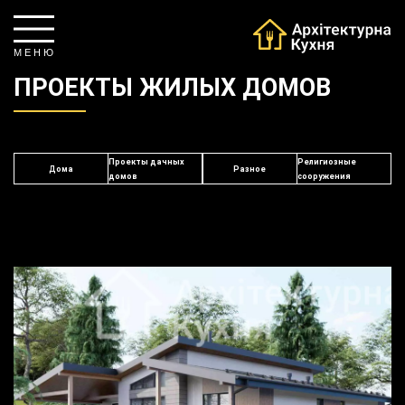
М Е Н Ю
ПРОЕКТЫ ЖИЛЫХ ДОМОВ
Проекты дачных
Религиозные
Дома
Разное
домов
сооружения