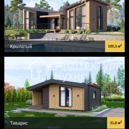
2
Крылатый
105,3 м
2
Тиварис
31,8 м