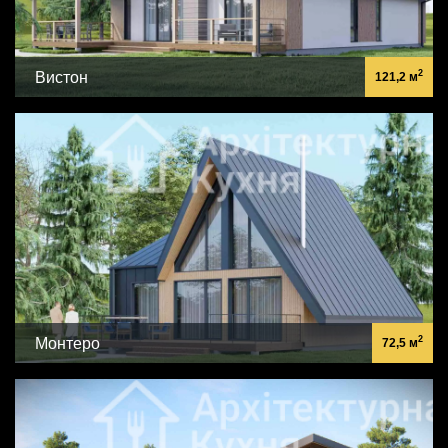
2
Вистон
121,2 м
2
Монтеро
72,5 м