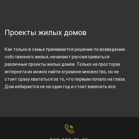
Проекты домов для узких участков
Проект церкви
Проекты одноэтажных домов
Проекты домов с гаражом
Разное
Проекты двухэтажных домов
Проекты жилых домов
Как только в семье принимается решение по возведению
собственного жилья, начинают рассматриваться
различные проекты жилых домов. Только на просторах
интернета их можно найти огромное множество, но не
стоит сразу хвататься за то, что первым попало на глаза.
Дом избирается не на один год и стоит взвесить все
нюансы, прежде чем остановиться на конкретной модели.
К тому же, не следует останавливаться на бесплатных
вариантах для скачивания. Человеку без опыта может
показаться, что с ними все хорошо, что все расчеты,
чертежи и описания верны. Но на самом деле так бывает
далеко не всегда и это становится причиной того, что дом
очень быстро начинает нуждаться в ремонте.