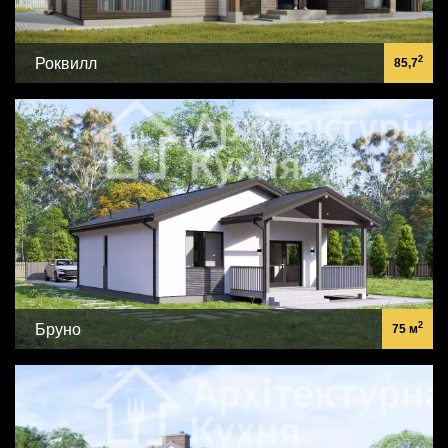
2
Роквилл
85,7
2
Бруно
75 м