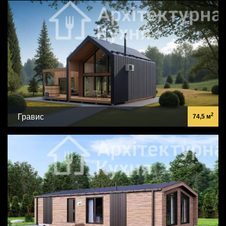
2
Гравис
74,5 м