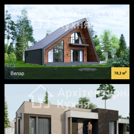
2
Велар
78,3 м