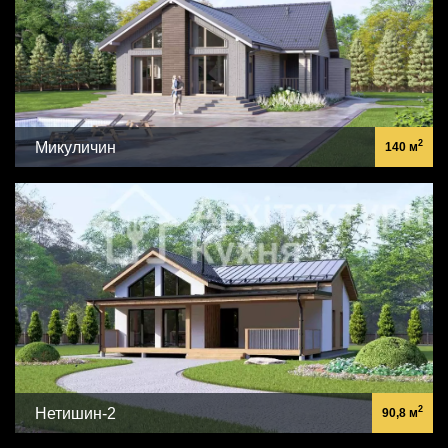
2
Микуличин
140 м
2
Нетишин-2
90,8 м