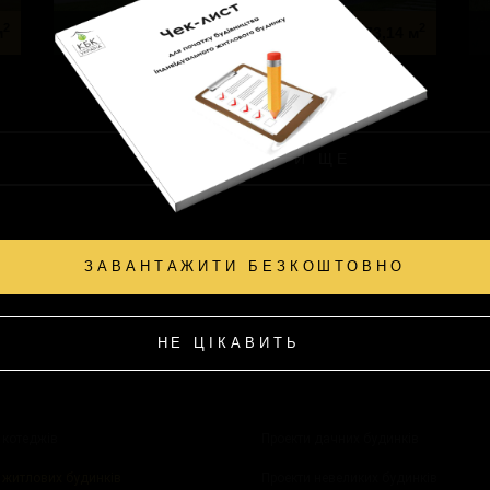
2
2
Данія
м
73,14 м
ПОКАЗАТИ ЩЕ
ЗАВАНТАЖИТИ БЕЗКОШТОВНО
1
2
3
…
6
❯
НЕ ЦІКАВИТЬ
 котеджів
Проекти дачних будинків
 житлових будинків
Проекти невеликих будинків