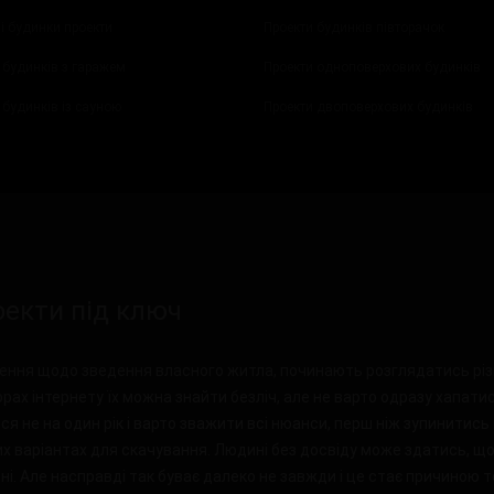
і будинки проекти
Проекти будинків півторачок
 будинків з гаражем
Проекти одноповерхових будинків
 будинків із сауною
Проекти двоповерхових будинків
оекти під ключ
ішення щодо зведення власного житла, починають розглядатись різ
рах інтернету їх можна знайти безліч, але не варто одразу хапати
я не на один рік і варто зважити всі нюанси, перш ніж зупинитись 
х варіантах для скачування. Людині без досвіду може здатись, що 
ні. Але насправді так буває далеко не завжди і це стає причиною 