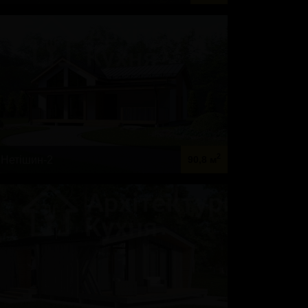
2
Нетішин-2
90,8 м