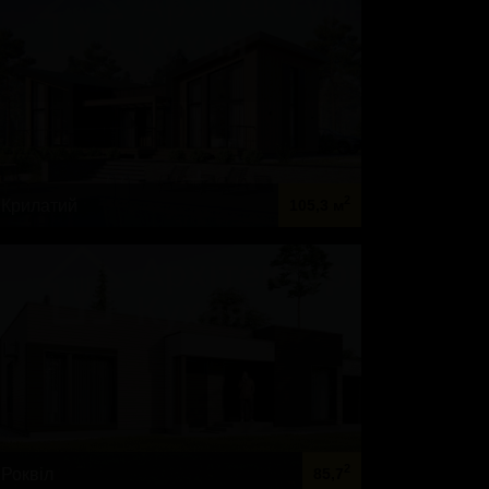
2
Крилатий
105,3 м
2
Роквіл
85,7