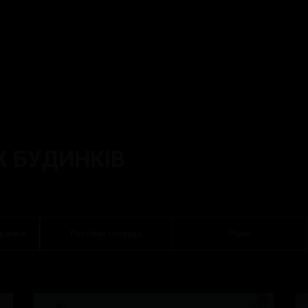
И
 БУДИНКІВ
динків
Релігійні споруди
Різне