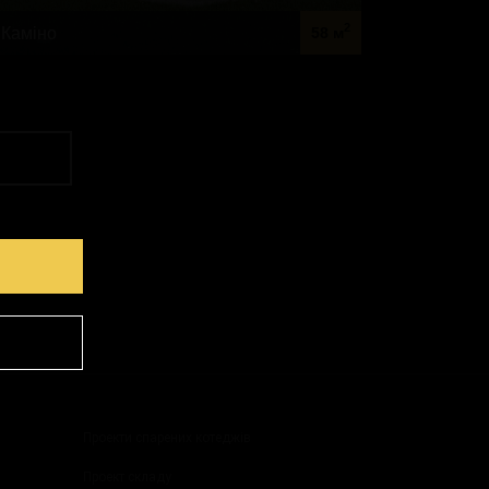
2
Каміно
58 м
Проекти спарених котеджів
Проект складу