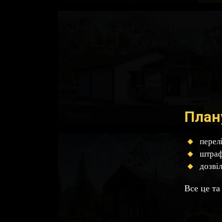
План
Бруно
75 
перел
штраф
дозві
Все це та