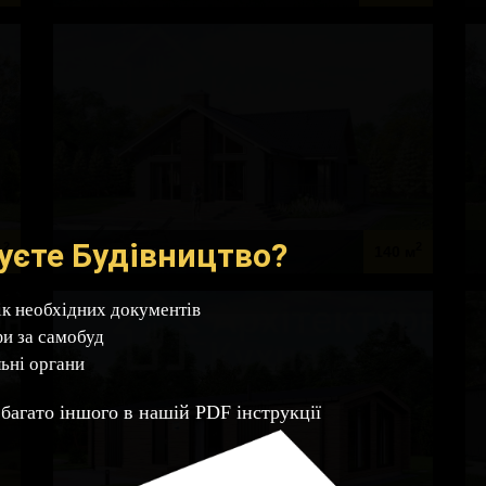
уєте Будівництво?
2
2
Микуличин
м
140 м
ік необхідних документів
и за самобуд
льні органи
 багато іншого в нашій PDF інструкції