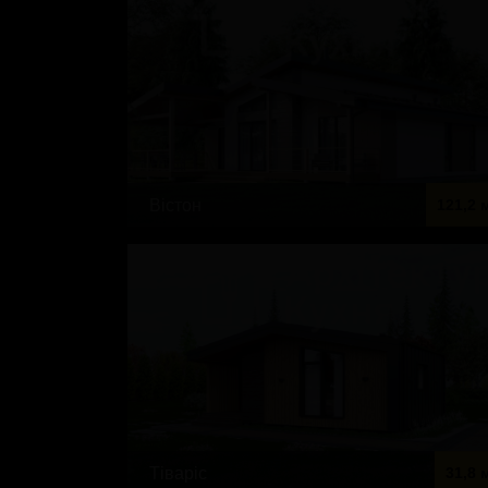
Вістон
121,2 
Тіваріс
31,8 