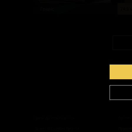
Гравіс
74,5 
Готові проекти будинків
Проекти
Дерев’яні будинки проекти
Проекти