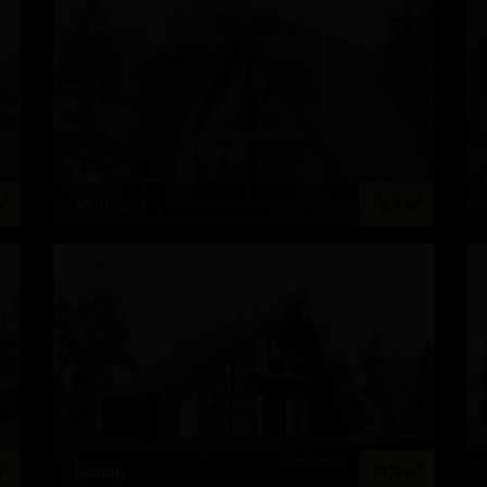
2
2
Монтеро
м
72,5 м
2
2
Велар
м
78,3 м