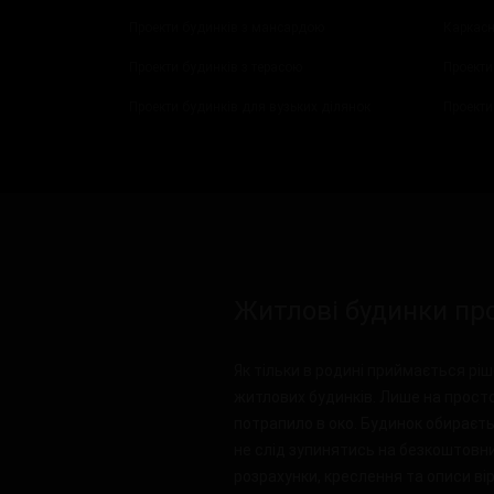
Проекти будинків з мансардою
Каркасн
Проекти будинків з терасою
Проекти
Проекти будинків для вузьких ділянок
Проекти
Житлові будинки пр
Як тільки в родині приймається р
житлових будинків. Лише на просто
потрапило в око. Будинок обираєтьс
не слід зупинятись на безкоштовни
розрахунки, креслення та описи вір