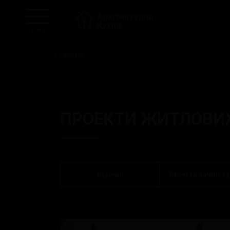
М Е Н Ю
Головна
Проєкти
ПРОЄКТ
ПРОЕКТИ ЖИТЛОВИХ
Будинки
Проекти дачних бу