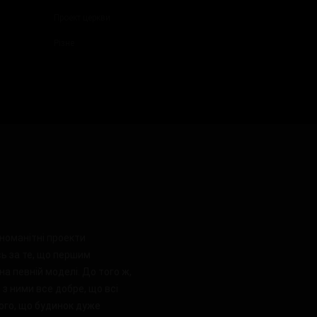
Проект церкви
Різне
номанітні проекти
сь за те, що першим
на певній моделі. До того ж,
з ними все добре, що всі
того, що будинок дуже