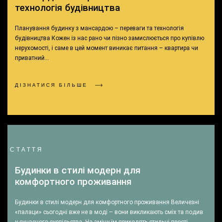
технологія будівництва
Планування будинку з мансардою – переваги та технологія
будівництва Кожен із нас рано чи пізно замислюється про купівлю
нерухомості, і саме в цей момент виникає питання – квартира чи
приватний…
ДІЗНАТИСЯ БІЛЬШЕ
СТАТТЯ
Будинки в стилі модерн для
комфортного проживання
Будинки в стилі модерн для комфортного проживання Величезні
«палаци» сьогодні вже не в моді – вони викликають сміх та подив