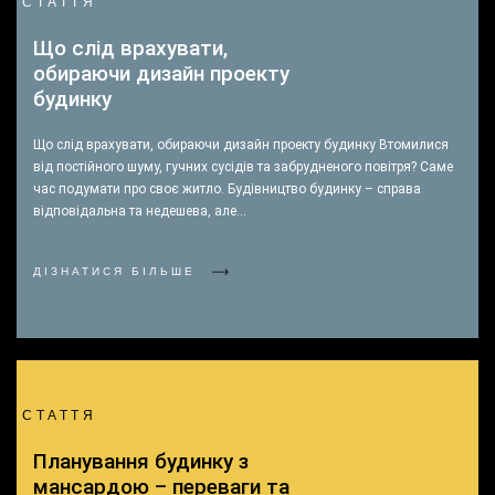
СТАТТЯ
Що слід врахувати,
обираючи дизайн проекту
будинку
Що слід врахувати, обираючи дизайн проекту будинку Втомилися
від постійного шуму, гучних сусідів та забрудненого повітря? Саме
час подумати про своє житло. Будівництво будинку – справа
відповідальна та недешева, але…
ДІЗНАТИСЯ БІЛЬШЕ
СТАТТЯ
Планування будинку з
мансардою – переваги та