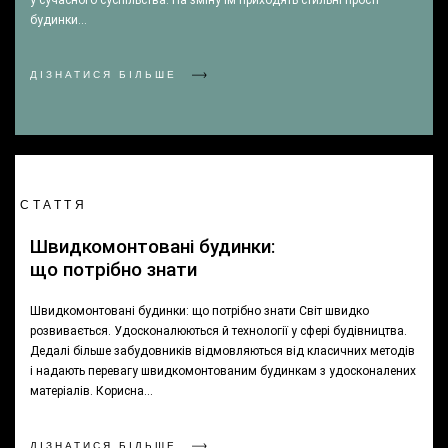
у сучасного суспільства. На зміну їм приходять стильні прості
будинки…
ДІЗНАТИСЯ БІЛЬШЕ
СТАТТЯ
Швидкомонтовані будинки:
що потрібно знати
Швидкомонтовані будинки: що потрібно знати Світ швидко
розвивається. Удосконалюються й технології у сфері будівництва.
Дедалі більше забудовників відмовляються від класичних методів
і надають перевагу швидкомонтованим будинкам з удосконалених
матеріалів. Корисна…
ДІЗНАТИСЯ БІЛЬШЕ