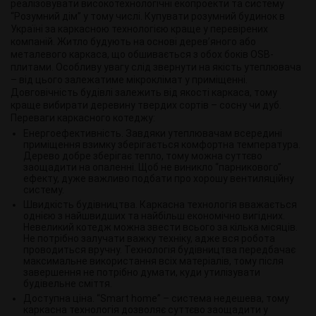
реалізовувати високотехнологічні екопроекти та систему
“Розумний дім” у тому числі. Купувати розумний будинок в
Україні за каркасною технологією краще у перевірених
компаній. Житло будують на основі дерев’яного або
металевого каркаса, що обшивається з обох боків OSB-
плитами. Особливу увагу слід звернути на якість утеплювача
– від цього залежатиме мікроклімат у приміщенні.
Довговічність будівлі залежить від якості каркаса, тому
краще вибирати деревину твердих сортів – сосну чи дуб.
Переваги каркасного котеджу:
Енергоефективність. Завдяки утеплювачам всередині
приміщення взимку зберігається комфортна температура.
Дерево добре зберігає тепло, тому можна суттєво
заощадити на опаленні. Щоб не виникло “парникового”
ефекту, дуже важливо подбати про хорошу вентиляційну
систему.
Швидкість будівництва. Каркасна технологія вважається
однією з найшвидших та найбільш економічно вигідних.
Невеликий котедж можна звести всього за кілька місяців.
Не потрібно залучати важку техніку, адже вся робота
проводиться вручну. Технологія будівництва передбачає
максимальне використання всіх матеріалів, тому після
завершення не потрібно думати, куди утилізувати
будівельне сміття.
Доступна ціна. “Smart home” – система недешева, тому
каркасна технологія дозволяє суттєво заощадити у