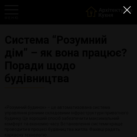
М Е Н Ю
Система “Розумний
дім” – як вона працює?
Поради щодо
будівництва
«Розумний будинок» – це автоматизована система
управління різними складовими інфраструктури приватного
будинку. Це хороший спосіб забезпечити максимальний
комфорт та економію часу. Встановлення системи краще
проводити в процесі будівництва житла. Фахівці радять
каркасну технологію.