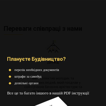
Переваги співпраці з нами
Плануєте Будівництво?
Досвід
перелік необхідних документів
штрафи за самобуд
Ми – колектив молодих та
креативних людей, який поєднав у
дозвільні органи
собі сучасне бачення архітектури та
практицизм у будівництві.
Все це та багато іншого в нашій PDF інструкції