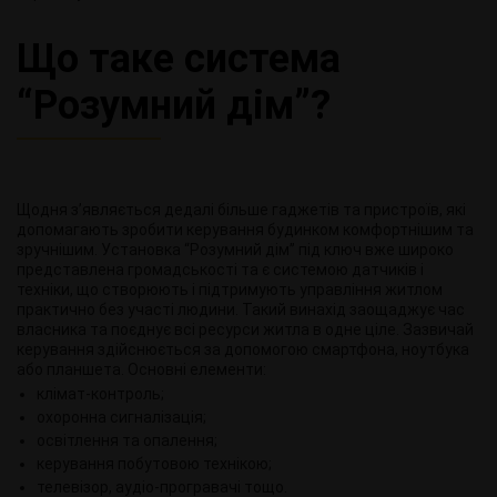
Що таке система
“Розумний дім”?
Щодня з’являється дедалі більше гаджетів та пристроїв, які
допомагають зробити керування будинком комфортнішим та
зручнішим. Установка “Розумний дім” під ключ вже широко
представлена громадськості та є системою датчиків і
техніки, що створюють і підтримують управління житлом
практично без участі людини. Такий винахід заощаджує час
власника та поєднує всі ресурси житла в одне ціле. Зазвичай
керування здійснюється за допомогою смартфона, ноутбука
або планшета. Основні елементи:
клімат-контроль;
охоронна сигналізація;
освітлення та опалення;
керування побутовою технікою;
телевізор, аудіо-програвачі тощо.