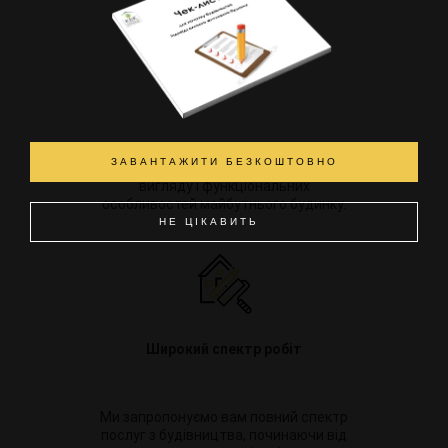
Креатив
Готові втілити в життя будь-які ваші
ЗАВАНТАЖИТИ БЕЗКОШТОВНО
побажання щодо зовнішнього
вигляду і функціональних
особливостей майбутнього будинку.
НЕ ЦІКАВИТЬ
Широкий спектр робіт
Ми запропонуємо вам повний спектр
послуг з будівництва, починаючи від