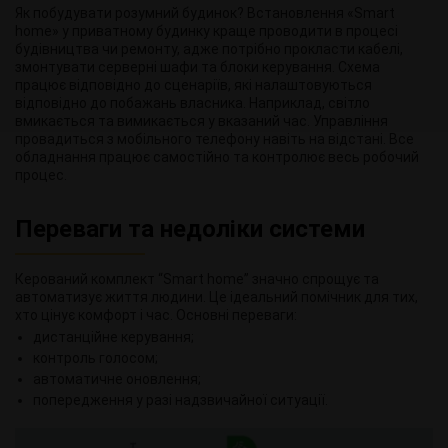
Як побудувати розумний будинок? Встановлення «Smart
home» у приватному будинку краще проводити в процесі
будівництва чи ремонту, адже потрібно прокласти кабелі,
змонтувати серверні шафи та блоки керування. Схема
працює відповідно до сценаріїв, які налаштовуються
відповідно до побажань власника. Наприклад, світло
вмикається та вимикається у вказаний час. Управління
провадиться з мобільного телефону навіть на відстані. Все
обладнання працює самостійно та контролює весь робочий
процес.
Переваги та недоліки системи
Керований комплект “Smart home” значно спрощує та
автоматизує життя людини. Це ідеальний помічник для тих,
хто цінує комфорт і час. Основні переваги:
дистанційне керування;
контроль голосом;
автоматичне оновлення;
попередження у разі надзвичайної ситуації.