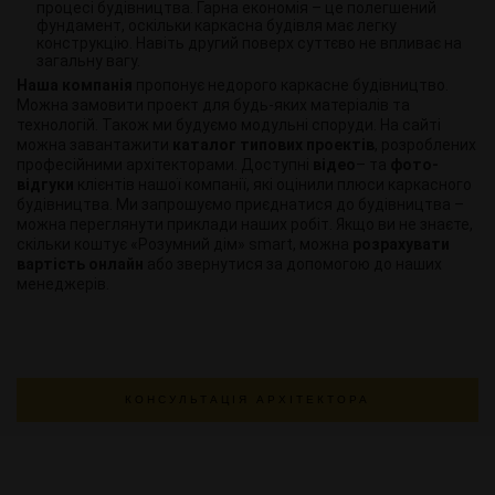
процесі будівництва. Гарна економія – це полегшений
фундамент, оскільки каркасна будівля має легку
конструкцію. Навіть другий поверх суттєво не впливає на
загальну вагу.
Наша компанія
пропонує недорого каркасне будівництво.
Можна замовити проект для будь-яких матеріалів та
технологій. Також ми будуємо модульні споруди. На сайті
можна завантажити
каталог типових проектів
, розроблених
професійними архітекторами. Доступні
відео
– та
фото-
відгуки
клієнтів нашої компанії, які оцінили плюси каркасного
будівництва. Ми запрошуємо приєднатися до будівництва –
можна переглянути приклади наших робіт. Якщо ви не знаєте,
скільки коштує «Розумний дім» smart, можна
розрахувати
вартість онлайн
або звернутися за допомогою до наших
менеджерів.
КОНСУЛЬТАЦІЯ АРХІТЕКТОРА