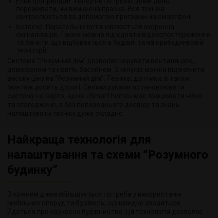
Електроприлади. Тепер не потрібно цілий день
переживати, чи вимкнена праска. Вся техніка
контролюється за допомогою програми на смартфоні.
Безпека. Паралельно встановлюється охоронна
сигналізація. Також можна під’єднати відеоспостереження
та бачити, що відбувається в будівлі та на прибудинковій
території.
Система “Розумний дім” дозволяє керувати вентиляцією,
домофоном та навіть басейном. З мінусів можна відзначити
високу ціну на “Розумний дім”. Техніка, датчики, а також
монтаж досить дорогі. Своїми руками встановлювати
систему не варто, адже «Smart home» має працювати чітко
та злагоджено, а без попереднього досвіду та знань
налаштувати техніку дуже складно.
Найкраща технологія для
налаштування та схеми “Розумного
будинку”
З кожним днем збільшується потреба у використанні
мобільних споруд та будівель, що швидко зводяться.
Йдеться про каркасне будівництво. Ця технологія дозволяє