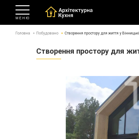
М Е Н Ю
Головна
Побудовано
Створення простору для життя у Вінницькі
Створення простору для жит