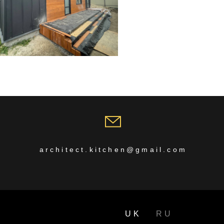
architect.kitchen@gmail.com
ікальна сауна з
еликою
ідпочинковою зоною
м. Обухів
UK
RU