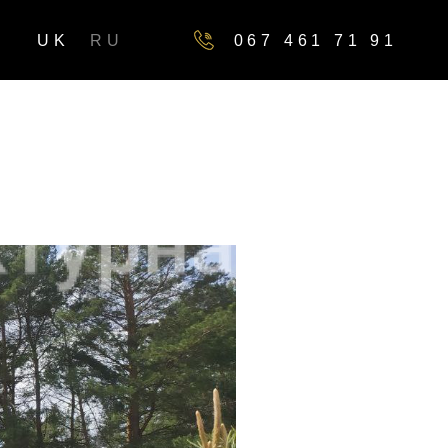
UK
RU
067 461 71 91