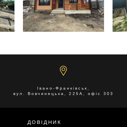
Ун
Івано-Франківськ,
Індивідуальний підхід
вул. Вовчинецька, 225А, офіс 303
в
у
будівництва у м.
в
Черкаси
в 
95,2 м2
ДОВІДНИК