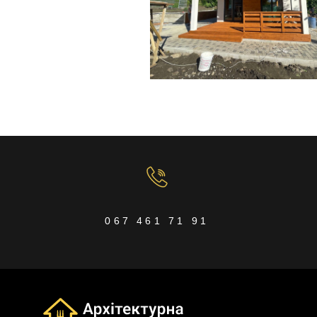
Будівництво
067 461 71 91
сучасного і
класичного будинку 
Черкаській області
76,7 м2